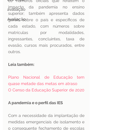
os números oficiais que refletem o 
impacto da pandemia no ensino 
avaliação
superior; também apresenta dados 
Avaliação
gerais sobre o país e específicos de 
cada estado, com números sobre 
matrículas por modalidades, 
ingressantes, concluintes, taxa de 
evasão, cursos mais procurados, entre 
outros. 
Leia também:
Plano Nacional de Educação tem 
quase metade das metas em atraso
O Censo da Educação Superior de 2020
A pandemia e o perfil das IES
Com a necessidade da implantação de 
medidas emergenciais de isolamento e 
o consequente fechamento de escolas 