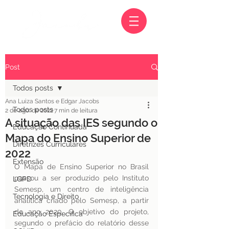
Post
Todos posts
Ana Luiza Santos e Edgar Jacobs
Todos posts
2 de ago. de 2022
7 min de leitura
A situação das IES segundo o
Educação Continuada
Mapa do Ensino Superior de
Diretrizes Curriculares
2022
Extensão
O Mapa de Ensino Superior no Brasil 
passou a ser produzido pelo Instituto 
LGPD
Semesp, um centro de inteligência 
Tecnologia e Direito
analítica criado pelo Semesp, a partir 
do ano 2020. O objetivo do projeto, 
Educação Específica
segundo o prefácio do relatório desse 