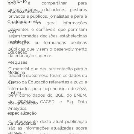
COVID-19
ano, é compartilhar para 
pesquisadores, educadores, gestores 
Processo Seletivo
privados e públicos, jornalistas e para a 
Credenciamento
sociedade em geral informações 
relevantes e confiáveis que permitam 
EAD
sejam tomadas decisões, estabelecidas 
Legislação
estratégias ou formuladas políticas 
públicas que visem o desenvolvimento 
Educação
da educação superior.
Pesquisas
O material que deu sustentação para o 
Medicina
trabalho do Semesp foram os dados do 
Censo da Educação referentes a 2020 e 
STF
informados pelo Inep no início de 2022, 
Justiça
bem como dados do IBGE, do ENEM, 
do PROUNI, CAGED e Big Data 
pos-graduação
Analytics.  
especialização
O interessante desta atual publicação 
Jurisprudência
são as informações atualizadas sobre 
ENAMED