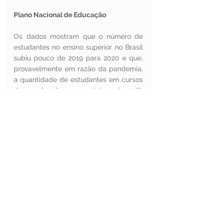
Plano Nacional de Educação 
Os dados mostram que o número de 
estudantes no ensino superior no Brasil 
subiu pouco de 2019 para 2020 e que, 
provavelmente em razão da pandemia, 
a quantidade de estudantes em cursos 
de graduação presenciais caiu 10%. 
Essa queda anual de matrículas 
presenciais superou a dos anos 
anteriores, crescendo – por outro lado - 
os números relacionados aos cursos de 
ensino superior da modalidade a 
distância. A maioria dos cursos a 
distância é oferecida na rede privada e 
os dados de 2020 mostram quase três 
milhões de estudantes neles 
matriculados. 