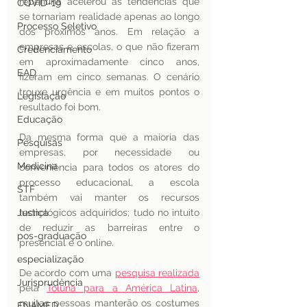
repentina acelerou as tendências que 
COVID-19
se tornariam realidade apenas ao longo 
Processo Seletivo
dos próximos anos. Em relação a 
empresas e escolas, o que não fizeram 
Credenciamento
em aproximadamente cinco anos, 
EAD
fizeram em cinco semanas. O cenário 
trouxe urgência e em muitos pontos o 
Legislação
resultado foi bom.
Educação
Da mesma forma que a maioria das 
Pesquisas
empresas, por necessidade ou 
Medicina
conveniência para todos os atores do 
processo educacional, a escola 
STF
também vai manter os recursos 
Justiça
tecnológicos adquiridos; tudo no intuito 
de reduzir as barreiras entre o 
pos-graduação
presencial e o online. 
especialização
De acordo com uma 
pesquisa realizada
Jurisprudência
pela 
Toluna para a América Latina
, 
muitas pessoas manterão os costumes 
ENAMED