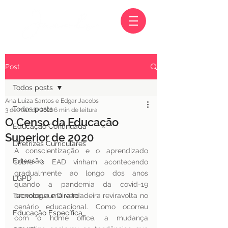
Post
Todos posts
Ana Luiza Santos e Edgar Jacobs
Todos posts
3 de mar. de 2022
6 min de leitura
O Censo da Educação
Educação Continuada
Superior de 2020
Diretrizes Curriculares
A conscientização e o aprendizado 
Extensão
sobre o EAD vinham acontecendo 
gradualmente ao longo dos anos 
LGPD
quando a pandemia da covid-19 
Tecnologia e Direito
provocou uma verdadeira reviravolta no 
cenário educacional. Como ocorreu 
Educação Específica
com o home office, a mudança 