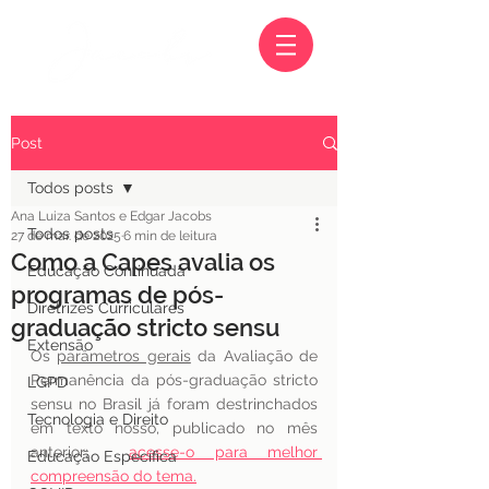
Post
Todos posts
Ana Luiza Santos e Edgar Jacobs
Todos posts
27 de mar. de 2025
6 min de leitura
Como a Capes avalia os
Educação Continuada
programas de pós-
Diretrizes Curriculares
graduação stricto sensu
Extensão
Os 
parâmetros gerais
 da Avaliação de 
Permanência da pós-graduação stricto 
LGPD
sensu no Brasil já foram destrinchados 
Tecnologia e Direito
em texto nosso, publicado no mês 
anterior;  
acesse-o para melhor 
Educação Específica
compreensão do tema.