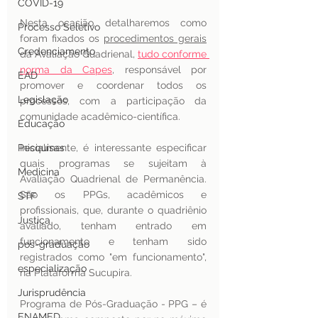
COVID-19
Nesta ocasião detalharemos como 
Processo Seletivo
foram fixados os 
procedimentos gerais
Credenciamento
da Avaliação Quadrienal, 
tudo conforme 
norma da Capes
, responsável por 
EAD
promover e coordenar todos os 
Legislação
processos, com a participação da 
comunidade acadêmico-científica.
Educação
Pesquisas
Inicialmente, é interessante especificar 
quais programas se sujeitam à 
Medicina
Avaliação Quadrienal de Permanência. 
São os PPGs, acadêmicos e 
STF
profissionais, que, durante o quadriênio 
Justiça
avaliado, tenham entrado em 
funcionamento e tenham sido 
pos-graduação
registrados como "em funcionamento", 
especialização
na Plataforma Sucupira.
Jurisprudência
Programa de Pós-Graduação - PPG – é 
ENAMED