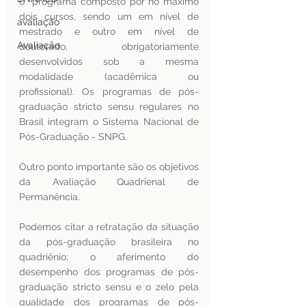
o  programa composto por no máximo 
dois cursos, sendo um em nível de 
avaliação
mestrado e outro em nível de 
Avaliação
doutorado, obrigatoriamente 
desenvolvidos sob a mesma 
modalidade (acadêmica ou 
profissional). Os programas de pós-
graduação stricto sensu regulares no 
Brasil integram o Sistema Nacional de 
Pós-Graduação - SNPG.
Outro ponto importante são os objetivos 
da Avaliação Quadrienal de 
Permanência.
Podemos citar a retratação da situação 
da pós-graduação brasileira no 
quadriênio; o aferimento do 
desempenho dos programas de pós-
graduação stricto sensu e o zelo pela 
qualidade dos programas de pós-