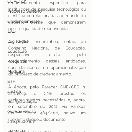
COVID-19
credenciamento específico para 
instituições de pesquisa tecnológica ou 
Processo Seletivo
científica ou relacionadas ao mundo do 
Credenciamento
trabalho, desde que demonstrem 
possuir qualidade reconhecida.
EAD
Legislação
A SERES encaminhou, então, ao 
Conselho Nacional de Educação, 
Educação
responsável direto pelo 
credenciamento dessas entidades, 
Pesquisas
consulta acerca da operacionalização 
Medicina
do processo de credenciamento.  
STF
À época, pelo Parecer CNE/CES n. 
Justiça
228/2019, o CNE prestou os 
esclarecimentos necessários e, agora, 
pos-graduação
em setembro de 2021, via Parecer 
especialização
CNE/CES n. 484/2021, houve um 
reexame daquele documento.
Jurisprudência
ENAMED