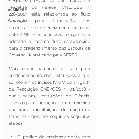
A questão específica que motivou a 
reanálise do Parecer CNE/CES n. 
avaliação
228/2019 está relacionada ao fluxo 
Avaliação
proposto para tramitação dos 
processos de credenciamento exclusivo 
pelo CNE e a conclusão é que será 
adotado o mesmo fluxo estabelecido 
para o credenciamento das Escolas de 
Governo, já́ praticado pela SERES.
Mais especificamente: o fluxo para 
credenciamento das instituições a que 
se referem os incisos IV e V do artigo 2º 
da Resolução CNE/CES n. 01/2018 - 
quais sejam, instituições de Ciência, 
Tecnologia e Inovação de reconhecida 
qualidade e instituições do mundo do 
trabalho - deverão seguir as seguintes 
etapas:
O pedido de credenciamento será 