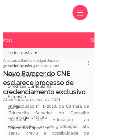
Post
Todos posts
Ana Luiza Santos e Edgar Jacobs
Todos posts
30 de set. de 2021
4 min de leitura
Novo Parecer do CNE
Educação Continuada
esclarece processo de
Diretrizes Curriculares
credenciamento exclusivo
Extensão
Atualizado:
4 de out. de 2021
A Resolução nº 1/2018, da Câmara de 
LGPD
Educação Superior do Conselho 
Tecnologia e Direito
Nacional de Educação, ao 
regulamentar a pós-graduação lato 
Educação Específica
sensu previu a possibilidade de 