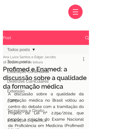
Post
Todos posts
Ana Luiza Santos e Edgar Jacobs
Todos posts
18 de jun.
5 min de leitura
Profimed e Enamed: a
Educação Continuada
discussão sobre a qualidade
Diretrizes Curriculares
da formação médica
Extensão
A discussão sobre a qualidade da 
formação médica no Brasil voltou ao 
LGPD
centro do debate com a tramitação do 
Tecnologia e Direito
Projeto de Lei nº 2.294/2024, que 
propõe a criação do Exame Nacional 
Educação Específica
de Proficiência em Medicina (Profimed) 