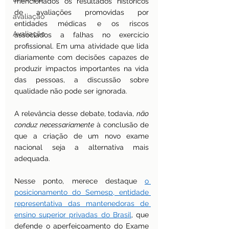
mencionados os resultados históricos 
de avaliações promovidas por 
avaliação
entidades médicas e os riscos 
Avaliação
associados a falhas no exercício 
profissional. Em uma atividade que lida 
diariamente com decisões capazes de 
produzir impactos importantes na vida 
das pessoas, a discussão sobre 
qualidade não pode ser ignorada.
A relevância desse debate, todavia, 
não 
conduz necessariamente
 à conclusão de 
que a criação de um novo exame 
nacional seja a alternativa mais 
adequada.
Nesse ponto, merece destaque 
o 
posicionamento do Semesp, entidade 
representativa das mantenedoras de 
ensino superior privadas do Brasil
, que 
defende o aperfeiçoamento do Exame 