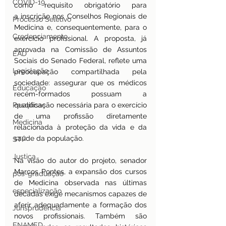
COVID-19
como requisito obrigatório para 
a inscrição nos Conselhos Regionais de 
Processo Seletivo
Medicina e, consequentemente, para o 
Credenciamento
exercício profissional. A proposta, já 
aprovada na Comissão de Assuntos 
EAD
Sociais do Senado Federal, reflete uma 
Legislação
preocupação compartilhada pela 
sociedade: assegurar que os médicos 
Educação
recém-formados possuam a 
Pesquisas
qualificação necessária para o exercício 
de uma profissão diretamente 
Medicina
relacionada à proteção da vida e da 
saúde da população.
STF
Justiça
Na visão do autor do projeto, senador 
Marcos Pontes, a expansão dos cursos 
pos-graduação
de Medicina observada nas últimas 
especialização
décadas exige mecanismos capazes de 
aferir adequadamente a formação dos 
Jurisprudência
novos profissionais. Também são 
ENAMED