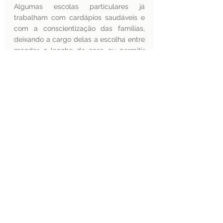
Algumas escolas particulares já 
trabalham com cardápios saudáveis e 
com a conscientização das famílias, 
deixando a cargo delas a escolha entre 
mandar o lanche de casa ou permitir 
que os filhos comam as refeições 
preparadas pela própria instituição; no 
entanto, na hipótese de enviarem o 
lanche de casa, recebem a orientação 
do que é permitido levar para a escola 
e quais são os itens que se alinham 
com sua proposta alimentar. Para 
estudantes mais velhos, inserem de 
forma enfática a 
temática alimentação
durante todo o percurso do ensino 
fundamental.
Para pais atentos e conscientes, existe 
valor em uma escola que se preocupa 
com a questão, não havendo dúvidas 