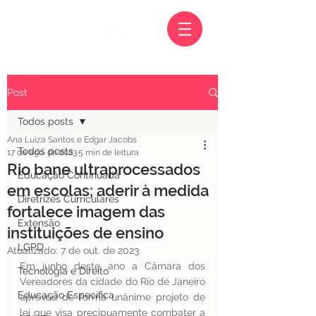
Post
Todos posts
Ana Luiza Santos e Edgar Jacobs
Todos posts
17 de ago. de 2023
5 min de leitura
Rio bane ultraprocessados
Educação Continuada
em escolas; aderir à medida
Diretrizes Curriculares
fortalece imagem das
Extensão
instituições de ensino
LGPD
Atualizado:
7 de out. de 2023
Em junho deste ano a Câmara dos 
Tecnologia e Direito
Vereadores da cidade do Rio de Janeiro 
Educação Específica
aprovou de forma unânime projeto de 
lei que visa precipuamente combater a 