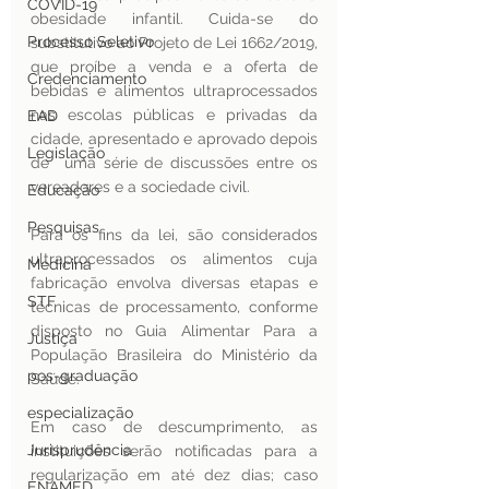
COVID-19
obesidade infantil. Cuida-se do 
Processo Seletivo
substitutivo ao Projeto de Lei 1662/2019, 
que proíbe a venda e a oferta de 
Credenciamento
bebidas e alimentos ultraprocessados 
nas escolas públicas e privadas da 
EAD
cidade, apresentado e aprovado depois 
Legislação
de  uma série de discussões entre os 
vereadores e a sociedade civil. 
Educação
Pesquisas
Para os fins da lei, são considerados 
ultraprocessados os alimentos cuja 
Medicina
fabricação envolva diversas etapas e 
STF
técnicas de processamento, conforme 
disposto no Guia Alimentar Para a 
Justiça
População Brasileira do Ministério da 
pos-graduação
Saúde. 
especialização
Em caso de descumprimento, as 
Jurisprudência
instituições serão notificadas para a 
regularização em até dez dias; caso 
ENAMED