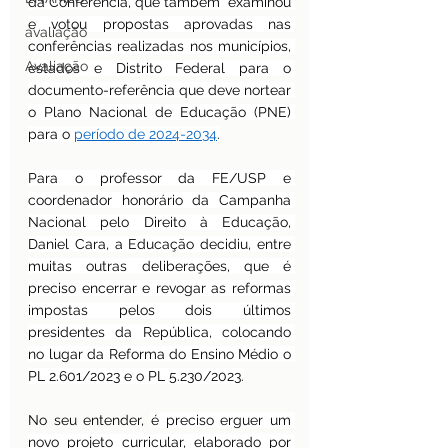
da Conferência, que também  examinou 
e votou propostas aprovadas nas 
avaliação
conferências realizadas nos municípios, 
Avaliação
estados e Distrito Federal para o 
documento-referência que deve nortear 
o Plano Nacional de Educação (PNE) 
para o 
período de 2024-2034
.
Para o professor da FE/USP e 
coordenador honorário da Campanha 
Nacional pelo Direito à Educação, 
Daniel Cara, a Educação decidiu, entre 
muitas outras deliberações, que é 
preciso encerrar e revogar as reformas 
impostas pelos dois últimos 
presidentes da República, colocando 
no lugar da Reforma do Ensino Médio o 
PL 2.601/2023 e o PL 5.230/2023.
No seu entender, 
é preciso erguer um 
novo projeto curricular, elaborado por 