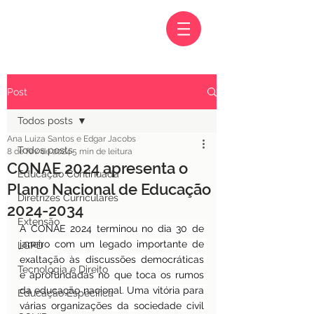
Post
Todos posts
Ana Luiza Santos e Edgar Jacobs
Todos posts
8 de fev. de 2024
5 min de leitura
CONAE 2024 apresenta o
Educação Continuada
Plano Nacional de Educação
Diretrizes Curriculares
2024-2034
Extensão
A CONAE 2024 terminou no dia 30 de 
janeiro com um legado importante de 
LGPD
exaltação às discussões democráticas 
Tecnologia e Direito
e aprofundadas no que toca os rumos 
da educação nacional. Uma vitória para 
Educação Específica
várias organizações da sociedade civil 