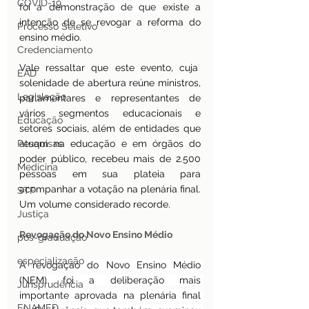
COVID-19
foi a demonstração de que 
existe a 
intenção de se revogar a reforma do 
Processo Seletivo
ensino médio.
Credenciamento
Vale ressaltar que este evento, cuja  
EAD
solenidade de abertura reúne ministros, 
Legislação
parlamentares e representantes de 
vários segmentos educacionais e 
Educação
setores sociais, além de entidades que 
Pesquisas
atuam na educação e em órgãos do 
poder público, recebeu mais de 2.500 
Medicina
pessoas em sua plateia para 
acompanhar a votação na plenária final. 
STF
Um volume considerado recorde. 
Justiça
Revogação do Novo Ensino Médio
pos-graduação
especialização
A revogação do Novo Ensino Médio 
(NEM) foi a deliberação mais 
Jurisprudência
importante aprovada na plenária final 
ENAMED