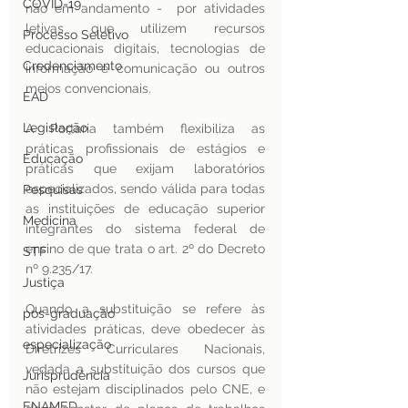
COVID-19
não em andamento -  por atividades 
letivas que utilizem recursos 
Processo Seletivo
educacionais digitais, tecnologias de 
Credenciamento
informação e comunicação ou outros 
meios convencionais.
EAD
Legislação
A Portaria também flexibiliza as 
práticas profissionais de estágios e 
Educação
práticas que exijam laboratórios 
especializados, sendo válida para todas 
Pesquisas
as instituições de educação superior 
Medicina
integrantes do sistema federal de 
ensino de que trata o art. 2º do Decreto 
STF
nº 9.235/17.
Justiça
Quando a substituição se refere às 
pos-graduação
atividades práticas, deve obedecer às 
especialização
Diretrizes Curriculares Nacionais, 
vedada a substituição dos cursos que 
Jurisprudência
não estejam disciplinados pelo CNE, e 
ENAMED