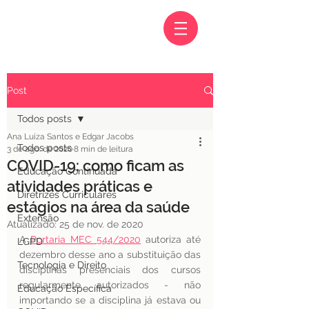
Post
Todos posts
Ana Luiza Santos e Edgar Jacobs
Todos posts
3 de ago. de 2020
8 min de leitura
COVID-19: como ficam as
Educação Continuada
atividades práticas e
Diretrizes Curriculares
estágios na área da saúde
Extensão
Atualizado:
25 de nov. de 2020
A 
Portaria MEC 544/2020
 autoriza até 
LGPD
dezembro desse ano a substituição das 
Tecnologia e Direito
disciplinas presenciais dos cursos 
regularmente autorizados - não 
Educação Específica
importando se a disciplina já estava ou 