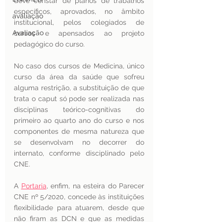
deve constar de planos de trabalhos 
específicos, aprovados, no âmbito 
avaliação
institucional, pelos colegiados de 
Avaliação
cursos e apensados ao projeto 
pedagógico do curso.
No caso dos cursos de Medicina, único 
curso da área da saúde que sofreu 
alguma restrição, a substituição de que 
trata o caput só pode ser realizada nas 
disciplinas teórico-cognitivas do 
primeiro ao quarto ano do curso e nos 
componentes de mesma natureza que 
se desenvolvam no decorrer do 
internato, conforme disciplinado pelo 
CNE.
A 
Portaria
, enfim, na esteira do Parecer 
CNE nº 5/2020, concede às instituições 
flexibilidade para atuarem, desde que 
não firam as DCN e que as medidas 