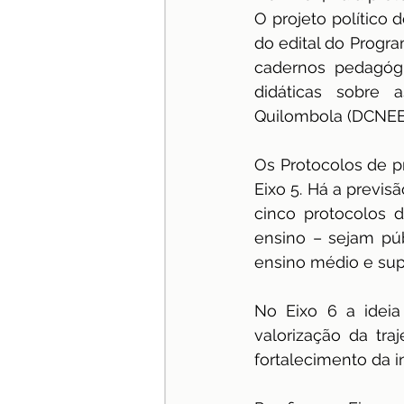
O projeto político 
do edital do Progra
cadernos pedagógi
didáticas sobre a
Quilombola (DCNEE
Os Protocolos de p
Eixo 5. Há a previs
cinco protocolos 
ensino – sejam púb
ensino médio e supe
No Eixo 6 a ideia
valorização da tra
fortalecimento da i