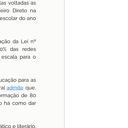
as voltadas às 
iro Direto na 
scolar do ano 
ção da Lei nº 
0% das redes 
escala para o 
ucação para as 
al 
admite
 que, 
ormação de 80 
o há como dar 
o e literário. 