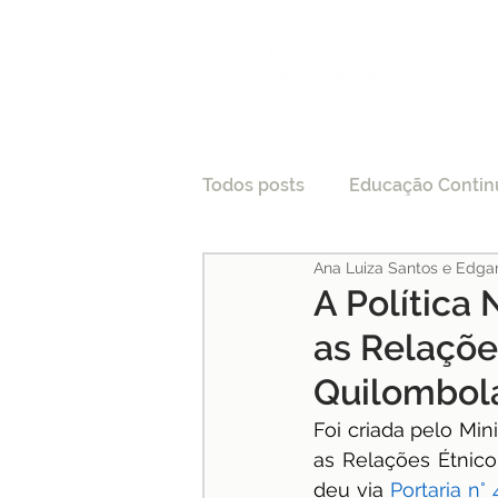
Todos posts
Educação Contin
Ana Luiza Santos e Edga
LGPD
Tecnologia e Direi
A Política
as Relaçõe
Processo Seletivo
Crede
Quilombol
Foi criada pelo Min
Pesquisas
Medicina
as Relações Étnico
deu via 
Portaria n°