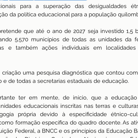
onais para a superação das desigualdades étnic
dência
ENAMED
avaliação
Avaliação
o da política educacional para a população quilomb
 pretende que até o ano de 2027 seja investido 1,5 
tando 5.570 municípios de todas as unidades da f
stas e também ações individuais em localidades
a criação uma pesquisa diagnóstica que contou com 
 e de todas a secretarias estaduais de educação.
tante ter em mente, de início, que a educação 
idades educacionais inscritas nas terras e cultura
gia própria devido à especificidade étnico-cul
mo formação específica do quadro docente. As ativ
ição Federal, a BNCC e os princípios da Educação Bási