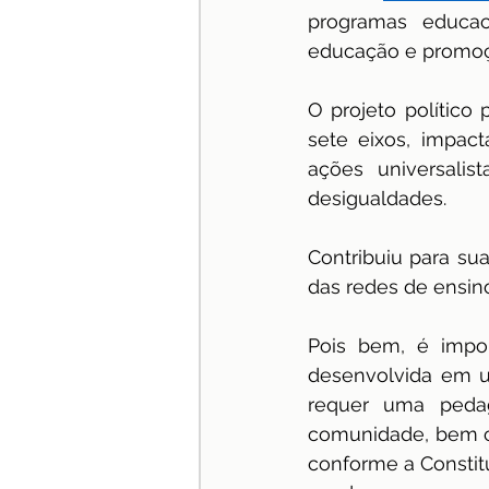
programas educaci
especialização
Jurispru
educação e promoçã
O projeto político
sete eixos, impac
ações universali
desigualdades. 
Contribuiu para su
das redes de ensino
Pois bem, é impor
desenvolvida em un
requer uma pedago
comunidade, bem co
conforme a Constitu