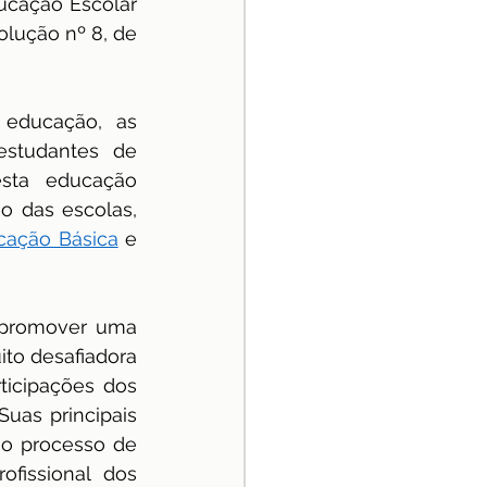
ucação Escolar 
ução nº 8, de 
educação, as 
studantes de 
sta educação 
o das escolas, 
cação Básica
 e 
 promover uma 
to desafiadora 
rticipações dos 
as principais 
o processo de 
issional dos 