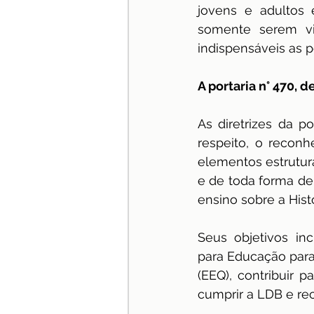
jovens e adultos 
somente serem vis
indispensáveis as p
A portaria n° 470, 
As diretrizes da p
respeito, o reconh
elementos estrutura
e de toda forma de
ensino sobre a Histó
Seus objetivos in
para Educação para
(EEQ), contribuir p
cumprir a LDB e rec