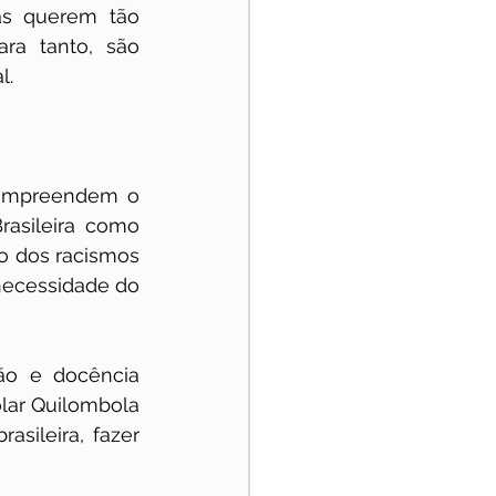
s querem tão 
ra tanto, são 
l.
compreendem o 
rasileira como 
o dos racismos 
necessidade do 
ão e docência 
lar Quilombola 
sileira, fazer 