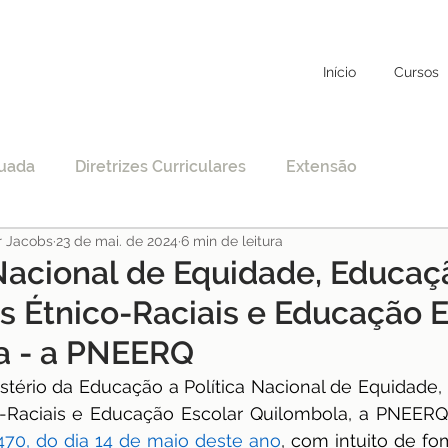
Início
Cursos
uada
Diretrizes Curriculares
Extensão
r Jacobs
23 de mai. de 2024
6 min de leitura
to
Educação Específica
COVID-19
 Nacional de Equidade, Educaç
s Étnico-Raciais e Educação E
nciamento
EAD
Legislação
Educação
a - a PNEERQ
istério da Educação a Política Nacional de Equidade,
STF
Justiça
pos-graduação
-Raciais e Educação Escolar Quilombola, a PNEERQ. A
 470, do dia 14 de maio deste ano
, com intuito de fo