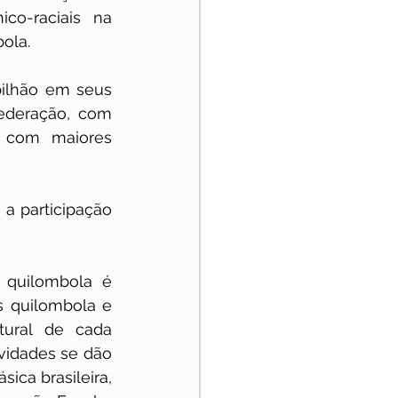
o-raciais na 
ola. 
bilhão em seus 
ederação, com 
 com maiores 
a participação 
quilombola é 
s quilombola e 
tural de cada 
idades se dão 
ca brasileira, 