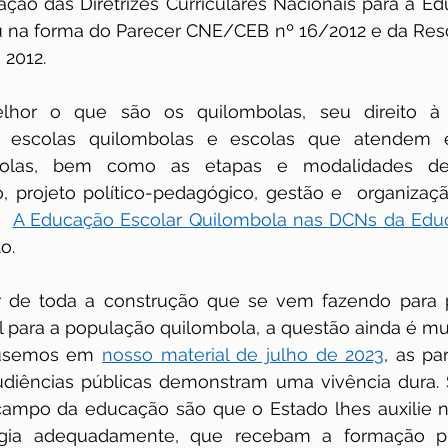
ção das Diretrizes Curriculares Nacionais para a Ed
 na forma do Parecer CNE/CEB nº 16/2012 e da Resol
2012.
lhor o que são os quilombolas, seu direito à 
as escolas quilombolas e escolas que atendem e
ombolas, bem como as etapas e modalidades de
lo, projeto político-pedagógico, gestão e  organizaçã
  
A Educação Escolar Quilombola nas DCNs da Edu
o.
r de toda a construção que se vem fazendo para
l para a população quilombola, a questão ainda é mui
usemos em 
nosso material de julho de 2023
, as pa
diências públicas demonstram uma vivência dura. Su
campo da educação são que o Estado lhes auxilie n
gia adequadamente, que recebam a formação prof