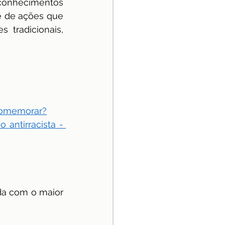
conhecimentos 
 de ações que 
tradicionais, 
 comemorar?
antirracista - 
a com o maior 