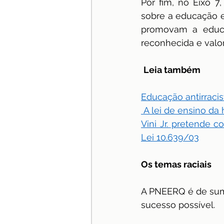
Por fim, no Eixo 7
sobre a educação e
promovam a educaçã
reconhecida e valo
Leia também
Educação antirracis
 A lei de ensino da
Vini Jr. pretende c
Lei 10.639/03
Os temas raciais
A PNEERQ é de suma
sucesso possível.