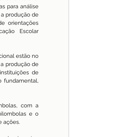
s para análise 
 a produção de 
e orientações 
cação Escolar 
onal estão no 
 a produção de 
stituições de 
o fundamental, 
mbolas, com a 
ilombolas e o 
e ações.