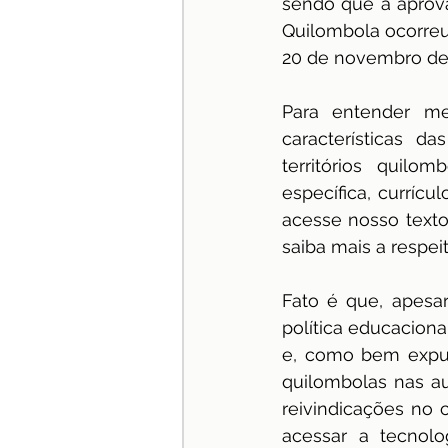
sendo que a aprova
Quilombola ocorreu
20 de novembro de 
Para entender me
características d
territórios quil
específica, currícu
acesse nosso texto
saiba mais a respeit
Fato é que, apesa
política educaciona
e, como bem exp
quilombolas nas au
reivindicações no 
acessar a tecnolo