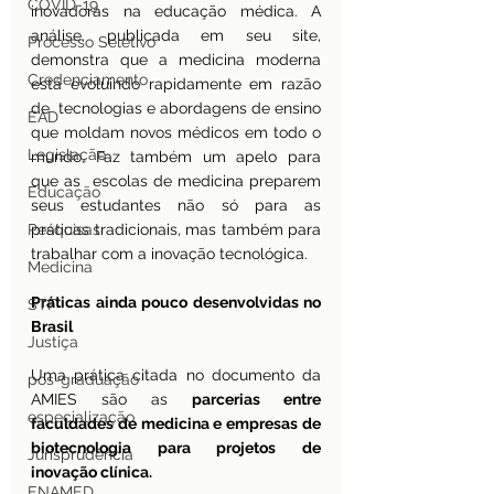
COVID-19
inovadoras na educação médica. A 
análise, publicada em seu site, 
Processo Seletivo
demonstra que a medicina moderna 
Credenciamento
está evoluindo rapidamente em razão 
de  tecnologias e abordagens de ensino 
EAD
que moldam novos médicos em todo o 
Legislação
mundo. Faz também um apelo para 
que as  escolas de medicina preparem 
Educação
seus estudantes não só para as 
Pesquisas
práticas tradicionais, mas também para 
trabalhar com a inovação tecnológica.
Medicina
Práticas ainda pouco desenvolvidas no 
STF
Brasil
Justiça
Uma prática citada no documento da 
pos-graduação
AMIES são as 
parcerias entre 
especialização
faculdades de medicina e empresas de 
biotecnologia para projetos de 
Jurisprudência
inovação clínica.
ENAMED