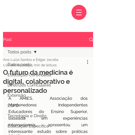
Post
Todos posts
Ana Luiza Santos e Edgar Jacobs
Todos posts
1 de abr. de 2025
5 min de leitura
O futuro da medicina é
Educação Continuada
digital, colaborativo e
Diretrizes Curriculares
personalizado
Extensão
A AMIES,  Associação dos 
Mantenedores Independentes 
LGPD
Educadores do Ensino Superior, 
Tecnologia e Direito
baseada em experiências 
internacionais, apresentou um 
Educação Específica
interessante estudo sobre práticas 