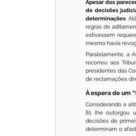
Apesar dos parece
de decisões judici
determinações
. A
regras de aditamen
estivessem requer
mesmo havia revog
Paralelamente, a A
recorreu aos Trib
presidentes das Cor
de reclamações dir
À espera de um “f
Considerando a ati
81 lhe outorgou u
decisões de primei
determinam o afast