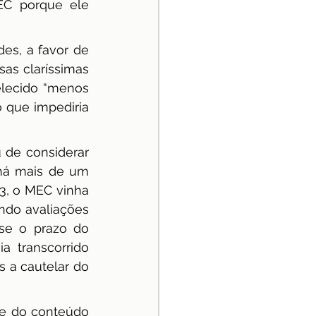
C porque ele 
es, a favor de 
as claríssimas 
lecido “menos 
 que impediria 
 de considerar 
há mais de um 
3, o MEC vinha 
ndo avaliações 
se o prazo do 
 transcorrido 
a cautelar do 
se do conteúdo 