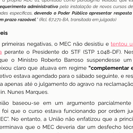
 é a própria ADC 81, apontada como paradigma violado, que es
requerimento administrativo
 pela instalação de novos cursos d
des específicas, 
devendo o Poder Público apresentar resposta
em prazo razoável
.” (Rcl. 67.271-BA, transitada em julgado)
eis
rimeiras negativas, o MEC não desistiu e 
tentou 
a
 perante o Presidente do STF (STP 1.048-DF). Nes
ue o Ministro Roberto Barroso suspendesse um v
eixou claro que atuava em regime 
“complementar e
etivo estava agendado para o sábado seguinte, e res
ia apenas até o julgamento do agravo na reclamação 
Min. Nunes Marques.
União baseou-se em um argumento parcialmente v
 foi que o curso estava funcionando por ordem jud
EC”. No entanto, a União não enfatizou que a princi
terminava que o MEC deveria dar um desfecho técni