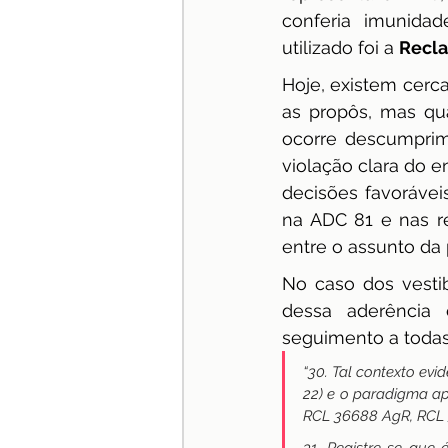
conferia imunidad
utilizado foi a 
Recla
Hoje, existem cerc
as propôs, mas qu
ocorre descumprim
violação clara do e
decisões favoráve
na ADC 81 e nas re
entre o assunto da 
No caso dos vestib
dessa aderência e
seguimento a todas 
“30. Tal contexto evid
22) e o paradigma ap
RCL 36688 AgR, RCL 5