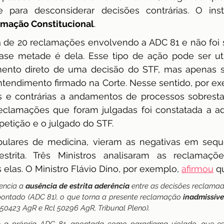
e para desconsiderar decisões contrárias. O ins
mação Constitucional
.
a de 20 reclamações envolvendo a ADC 81 e não foi 
ase metade é dela. Esse tipo de ação pode ser uti
ento direto de uma decisão do STF, mas apenas 
ntendimento firmado na Corte. Nesse sentido, por ex
is e contrárias a andamentos de processos sobrest
clamações que foram julgadas foi constatada a ader
petição e o julgado do STF.
ulares de medicina, vieram as negativas em sequên
strita. Três Ministros analisaram as reclamaçõ
elas. O Ministro Flávio Dino, por exemplo, 
afirmou
 q
encia a 
ausência de estrita aderência
 entre as decisões reclamada
ontado (ADC 81), o que torna a presente reclamação 
inadmissíve
0423 AgR e Rcl 50296 AgR, Tribunal Pleno).