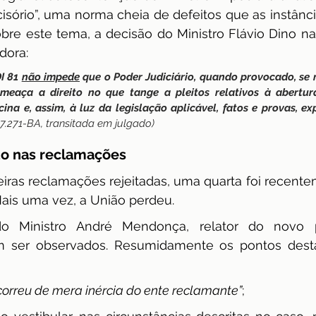
isório”, uma norma cheia de defeitos que as instâncias
bre este tema, a decisão do Ministro Flávio Dino na
dora:
I 81 
não impede
 que o Poder Judiciário, quando provocado, se 
meaça a direito no que tange a pleitos relativos à abertur
na e, assim, à luz da legislação aplicável, fatos e provas, e
 67.271-BA, transitada em julgado)
do nas reclamações
iras reclamações rejeitadas, uma quarta foi recente
is uma vez, a União perdeu.
o Ministro André Mendonça, relator do novo pr
 ser observados. Resumidamente os pontos desta
correu de mera inércia do ente reclamante”
;