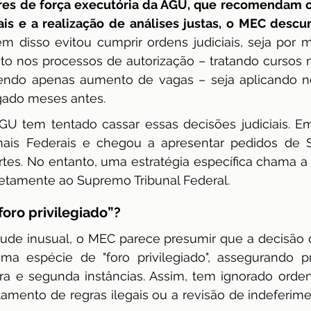
res de força executória da AGU, que recomendam 
ais e a realização de análises justas, o MEC descu
lém disso evitou cumprir ordens judiciais, seja por 
to nos processos de autorização – tratando cursos 
endo apenas aumento de vagas – seja aplicando n
ado meses antes.
GU tem tentado cassar essas decisões judiciais. Em
unais Federais e chegou a apresentar pedidos de 
tes. No entanto, uma estratégia específica chama a 
etamente ao Supremo Tribunal Federal.
oro privilegiado”?
tude inusual, o MEC parece presumir que a decisão 
ma espécie de "foro privilegiado", assegurando pr
ra e segunda instâncias. Assim, tem ignorado ordens
amento de regras ilegais ou a revisão de indeferim