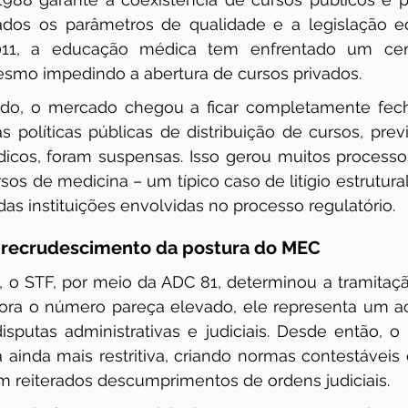
ados os parâmetros de qualidade e a legislação ed
dência
ENAMED
avaliação
Avaliação
11, a educação médica tem enfrentado um cenári
esmo impedindo a abertura de cursos privados.
odo, o mercado chegou a ficar completamente fech
políticas públicas de distribuição de cursos, previ
cos, foram suspensas. Isso gerou muitos processos 
sos de medicina – um típico caso de litígio estrutural
as instituições envolvidas no processo regulatório.
 recrudescimento da postura do MEC
 o STF, por meio da ADC 81, determinou a tramitaçã
ora o número pareça elevado, ele representa um a
isputas administrativas e judiciais. Desde então, 
ainda mais restritiva, criando normas contestáveis 
m reiterados descumprimentos de ordens judiciais.