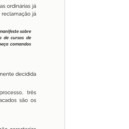
 ordinárias já 
 reclamação já 
manifeste sobre 
a de cursos de 
xpeça comandos 
mente decidida 
ocesso, três 
cados são os 