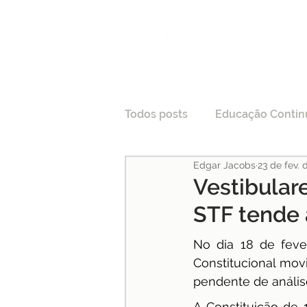
Todos posts
Educação Contin
Edgar Jacobs
23 de fev. 
LGPD
Tecnologia e Direi
Vestibular
STF tende
Processo Seletivo
Crede
No dia 18 de feve
Constitucional mov
Pesquisas
Medicina
pendente de análise
A Constituição de 