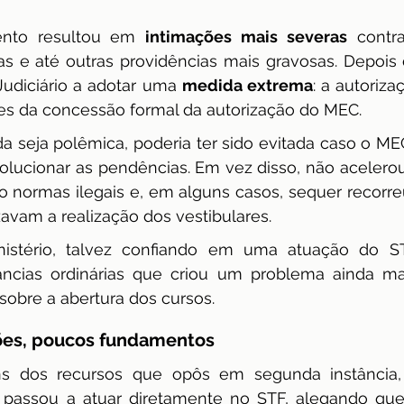
nto resultou em 
intimações mais severas
 contr
 e até outras providências mais gravosas. Depois di
Judiciário a adotar uma 
medida extrema
: a autoriza
tes da concessão formal da autorização do MEC.
 seja polêmica, poderia ter sido evitada caso o MEC
olucionar as pendências. Em vez disso, não acelerou
o normas ilegais e, em alguns casos, sequer recorre
izavam a realização dos vestibulares.
stério, talvez confiando em uma atuação do STF
tâncias ordinárias que criou um problema ainda ma
sobre a abertura dos cursos.
ões, poucos fundamentos
s dos recursos que opôs em segunda instância, 
 passou a atuar diretamente no STF, alegando que