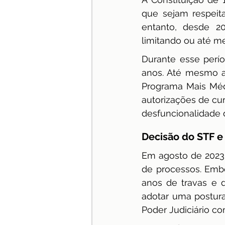
que sejam respeit
especialização
Jurispru
entanto, desde 20
limitando ou até m
Durante esse perí
anos. Até mesmo as 
Programa Mais Médi
autorizações de cur
desfuncionalidade d
Decisão do STF e
Em agosto de 2023,
de processos. Emb
anos de travas e d
adotar uma postura 
Poder Judiciário co