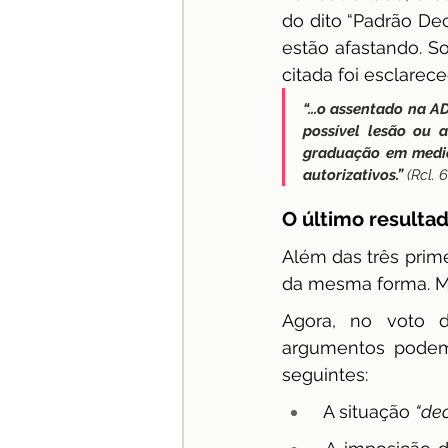
do dito “Padrão Dec
estão afastando. So
citada foi esclarece
“...o assentado na AD
possível lesão ou a
graduação em medici
autorizativos.”
 (Rcl.
O último resulta
Além das três prime
da mesma forma. Ma
Agora, no voto d
argumentos podem
seguintes:
 A situação 
“de