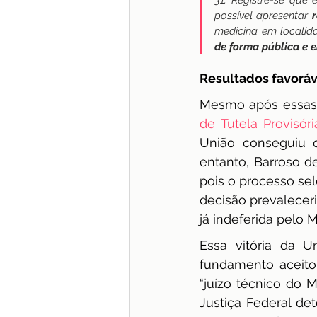
31. Registre-se que
possível apresentar 
medicina em localida
de forma pública e 
Resultados favoráv
Mesmo após essas p
de Tutela Provisóri
União conseguiu q
entanto, Barroso d
pois o processo sel
decisão prevalecer
já indeferida pelo 
Essa vitória da 
fundamento aceito
“juízo técnico do M
Justiça Federal de