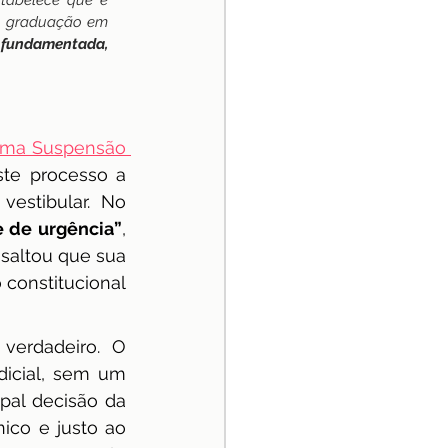
tabelece que é 
e graduação em 
 fundamentada, 
uma Suspensão 
te processo a 
estibular. No 
 de urgência”
, 
saltou que sua 
constitucional 
erdadeiro. O 
icial, sem um 
pal decisão da 
co e justo ao 