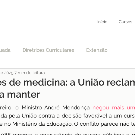
Início
Cursos
uada
Diretrizes Curriculares
Extensão
de 2025
7 min de leitura
to
Educação Específica
COVID-19
es de medicina: a União recla
 a manter
nciamento
EAD
Legislação
Educação
reiro, o Ministro André Mendonça 
negou mais um
ida pela União contra a decisão favorável a um curs
STF
Justiça
pos-graduação
 no Ministério da Educação. O conflito parece não te
1988 garante a coexistência de cursos públicos e p