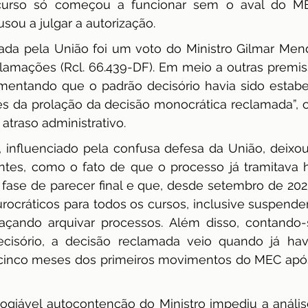
 curso só começou a funcionar sem o aval do ME
ou a julgar a autorização.
gada pela União foi um voto do Ministro Gilmar Mend
lamações (Rcl. 66.439-DF). Em meio a outras premiss
umentando que o padrão decisório havia sido estabe
s da prolação da decisão monocrática reclamada”, o
 atraso administrativo.
, influenciado pela confusa defesa da União, deixou
ntes, como o fato de que o processo já tramitava 
 fase de parecer final e que, desde setembro de 202
rocráticos para todos os cursos, inclusive suspende
açando arquivar processos. Além disso, contando-
cisório, a decisão reclamada veio quando já havia
inco meses dos primeiros movimentos do MEC após 
elogiável autocontenção do Ministro impediu a análi