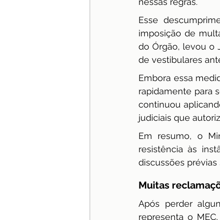
nessas regras.
Esse descumprime
imposição de multas
do Órgão, levou o 
de vestibulares an
Embora essa medida
rapidamente para s
continuou aplicand
judiciais que autor
Em resumo, o Mini
resistência às ins
discussões prévias 
Muitas reclamaç
Após perder algun
representa o MEC,