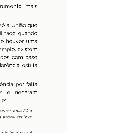
trumento mais 
só a União que 
lizado quando 
se houver uma 
emplo, existem 
ados com base 
ência estrita 
cia por falta 
es e negaram 
ue:
s (e-docs. 20 e 
l
 (nesse sentido: 