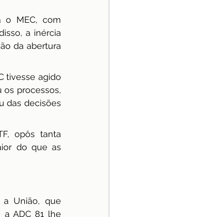
a o MEC, com 
sso, a inércia 
ção da abertura 
 tivesse agido 
 os processos, 
u das decisões 
, opôs tanta 
ior do que as 
a União, que 
 a ADC 81 lhe 