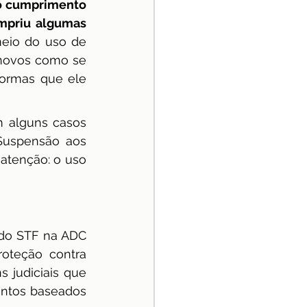
o cumprimento 
mpriu algumas 
meio do uso de 
novos como se 
ormas que ele 
 alguns casos 
Suspensão aos 
atenção: o uso 
do STF na ADC 
oteção contra 
 judiciais que 
entos baseados 